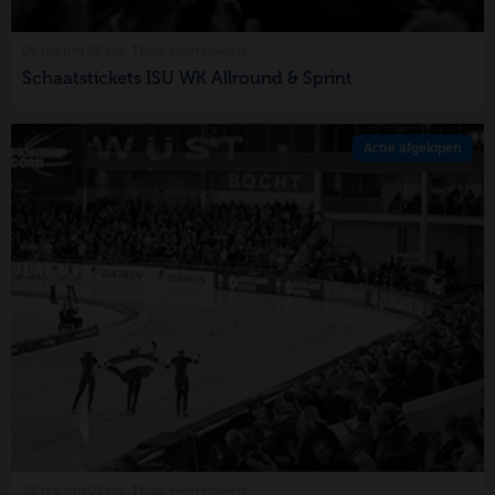
05 ma t/m 08 ma, Thialf, Heerenveen
Schaatstickets ISU WK Allround & Sprint
Actie afgelopen
28 feb t/m 01 ma, Thialf, Heerenveen