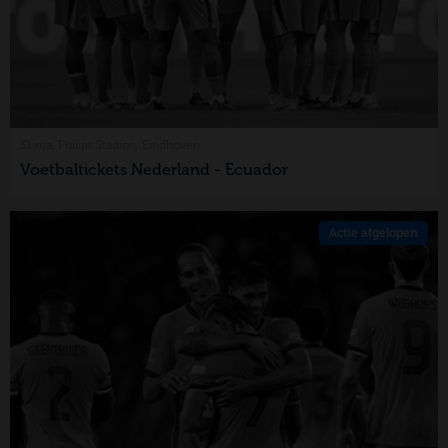
31 ma, Philips Stadion, Eindhoven
Voetbaltickets Nederland - Ecuador
Actie afgelopen