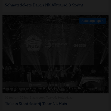
Schaatstickets Daikin NK Allround & Sprint
Actie afgelopen
06 feb t/m 20 feb, Staatsloterij TeamNL Huis, Milaan
Tickets Staatsloterij TeamNL Huis