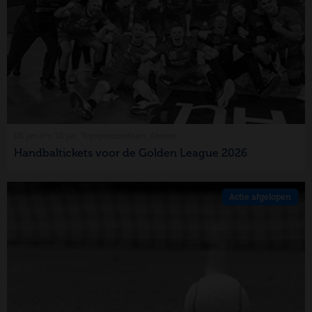
08 jan t/m 10 jan, Topsportcentrum, Almere
Handbaltickets voor de Golden League 2026
Actie afgelopen