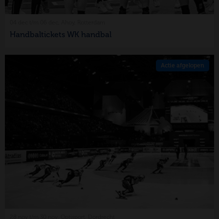
04 dec t/m 06 dec, Ahoy, Rotterdam
Handbaltickets WK handbal
Actie afgelopen
28 nov t/m 30 nov, Optisport, Dordrecht