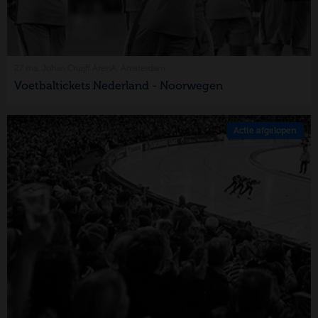
27 ma, Johan Cruijff ArenA, Amsterdam
Voetbaltickets Nederland - Noorwegen
Actie afgelopen