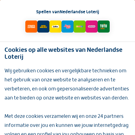
INLOGGEN
Spellen van
Nederlandse Loterij
Sporttickets
(6 items)
Cookies op alle websites van Nederlandse
Staatsloterij. Supporter van
Loterij
Dromen.
Wij gebruiken cookies en vergelijkbare technieken om
Als trotse partner van de KNVB en hoofdsponsor van
het gebruik van onze website te analyseren en te
TeamNL steunen wij zowel sporters als fans. Speel
verbeteren, en ook om gepersonaliseerde advertenties
mee en zet jezelf op de gastenlijst voor de mooiste
aan te bieden op onze website en websites van derden.
sportevenementen! Veel geluk!
Met deze cookies verzamelen wij en onze
24 partners
informatie over jou en kunnen we jouw internetgedrag
volgen en een profiel van jou opbouwen op basis van