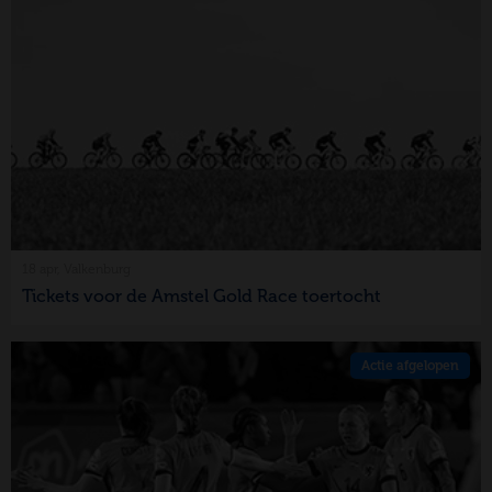
18 apr, Valkenburg
Tickets voor de Amstel Gold Race toertocht
Actie afgelopen