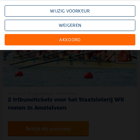
punten
WIJZIG VOORKEUR
WEIGEREN
AKKOORD
24 aug t/m 30 aug, Bosbaan, Amstelveen
2 tribunetickets voor het Staatsloterij WK
roeien in Amstelveen
Bekijk dit voordeel