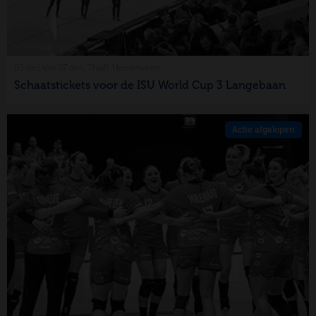
05 dec t/m 07 dec, Thialf, Heerenveen
Schaatstickets voor de ISU World Cup 3 Langebaan
Actie afgelopen