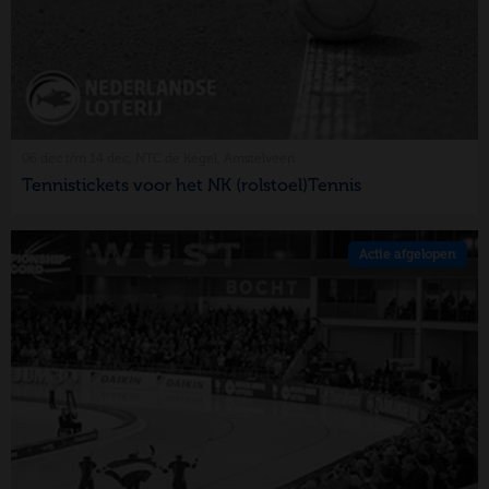
06 dec t/m 14 dec, NTC de Kegel, Amstelveen
Tennistickets voor het NK (rolstoel)Tennis
Actie afgelopen