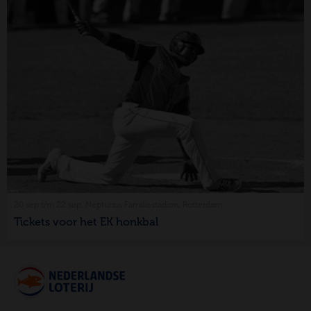
20 sep t/m 22 sep, Neptunus Familiestadion, Rotterdam
Tickets voor het EK honkbal