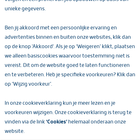
unieke gegevens.
Ben jij akkoord met een persoonlijke ervaring en
Mis het niet: tickets voor de Pro
advertenties binnen en buiten onze websites, klik dan
League Hockey
op de knop 'Akkoord'. Als je op ‘Weigeren’ klikt, plaatsen
we alleen basiscookies waarvoor toestemming niet is
De FIH Hockey Pro League 2025/2026 strijkt
van 13 t/m 21 juni 2026 neer bij HC Rotterdam.
vereist. Dit om de website goed te laten functioneren
De Oranje Dames én Heren spelen hier hun
en te verbeteren. Heb je specifieke voorkeuren? Klik dan
thuiswedstrijden. De dames komen in actie
tegen Ierland en Spanje en de heren tegen
op ‘Wijzig voorkeur’.
Duitsland en India.
Schrijf je in en ontvang een seintje zodra de
In
onze cookieverklaring
kun je meer lezen en je
actie live staat.
voorkeuren wijzigen. Onze cookieverklaring is terug te
vinden via de link
‘Cookies’
helemaal onderaan onze
Log in en schrijf in
website.