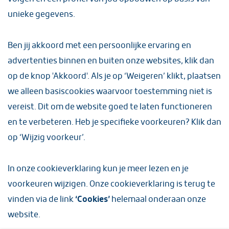
unieke gegevens.
Direct voordeel
Ben jij akkoord met een persoonlijke ervaring en
advertenties binnen en buiten onze websites, klik dan
€25 extra korting op de BARE
op de knop 'Akkoord'. Als je op ‘Weigeren’ klikt, plaatsen
Cookware braadpan
we alleen basiscookies waarvoor toestemming niet is
vereist. Dit om de website goed te laten functioneren
De BARE braadpan geeft je de kookprestaties van
gietijzer, maar niet de compromissen van traditioneel
en te verbeteren. Heb je specifieke voorkeuren? Klik dan
gietijzer. Stoven, bakken, aanbraden, braden, hij doet
op ‘Wijzig voorkeur’.
het allemaal. De BARE braadpan is 40% lichter dan
traditioneel gietijzer en verdeelt warmte een stuk
gelijkmatiger
. Ook is de pan volledig PFAS-vrij omdat ‘ie
In
onze cookieverklaring
kun je meer lezen en je
geen coating aan de binnenkant heeft. Hij is geschikt
voorkeuren wijzigen. Onze cookieverklaring is terug te
voor alle warmtebronnen (zelfs inductie), is
ovenbestendig tot 260°C én hij kan tegen metalen
vinden via de link
‘Cookies’
helemaal onderaan onze
spatels en mag in de vaatwasser.
website.