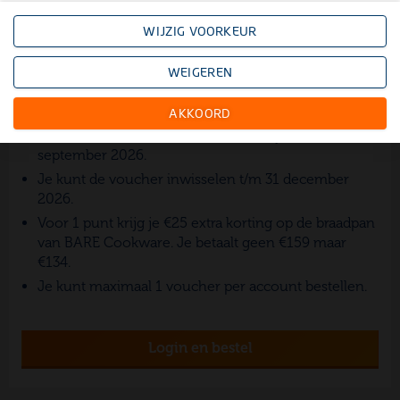
Tegen inlevering van 1 punt krijg je bij Club
Staatsloterij €25 extra korting op de braadpan van BARE
WIJZIG VOORKEUR
Cookware. Je ontvangt deze korting boven op de
korting van
BARE Cookware
en betaalt maar
€134
.
WEIGEREN
Goed om te weten
AKKOORD
Je kunt de voucher bestellen van 10 juni t/m
9
september
2026.
Je kunt de voucher inwisselen t/m 31 december
2026.
Voor 1 punt krijg je €25 extra korting op de braadpan
van BARE Cookware.
Je betaalt geen €159 maar
€134.
Je kunt maximaal 1 voucher per account bestellen.
Login en bestel