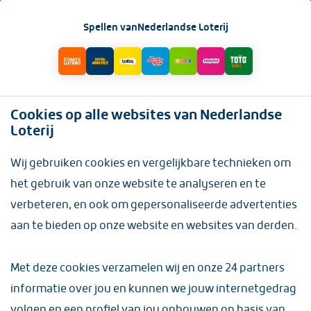
INLOGGEN
Spellen van
Nederlandse Loterij
Direct voordeel
(6 items)
1
punt
Cookies op alle websites van Nederlandse
Loterij
Wij gebruiken cookies en vergelijkbare technieken om
het gebruik van onze website te analyseren en te
verbeteren, en ook om gepersonaliseerde advertenties
aan te bieden op onze website en websites van derden.
Met deze cookies verzamelen wij en onze
24 partners
informatie over jou en kunnen we jouw internetgedrag
volgen en een profiel van jou opbouwen op basis van